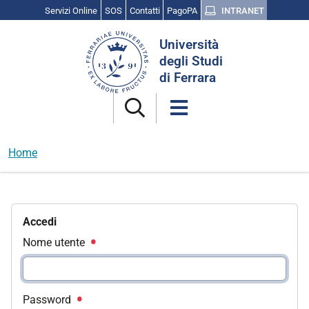
Servizi Online
SOS
Contatti
PagoPA
INTRANET
Cerca
Università
nel
degli Studi
sito
di Ferrara
Home
Accedi
Nome utente
Password