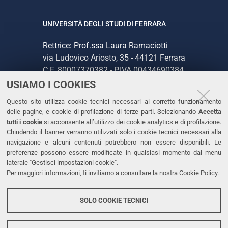
UNIVERSITÀ DEGLI STUDI DI FERRARA
Rettrice: Prof.ssa Laura Ramaciotti
via Ludovico Ariosto, 35 - 44121 Ferrara
C.F. 80007370382 - P.IVA 00434690384
USIAMO I COOKIES
CONTATTI
Questo sito utilizza cookie tecnici necessari al corretto funzionamento
delle pagine, e cookie di profilazione di terze parti. Selezionando
Accetta
Tel. +39 0532 293111
tutti i cookie
si acconsente all’utilizzo dei cookie analytics e di profilazione.
Chiudendo il banner verranno utilizzati solo i cookie tecnici necessari alla
Fax. +39 0532 293031
navigazione e alcuni contenuti potrebbero non essere disponibili. Le
PEC
preferenze possono essere modificate in qualsiasi momento dal menu
laterale "Gestisci impostazioni cookie".
Per maggiori informazioni, ti invitiamo a consultare la nostra
Cookie Policy
.
LINKS
Accessibilità
SOLO COOKIE TECNICI
Protezione dati personali