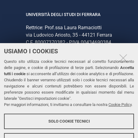
UNIVERSITÀ DEGLI STUDI DI FERRARA
Rettrice: Prof.ssa Laura Ramaciotti
via Ludovico Ariosto, 35 - 44121 Ferrara
C.F. 80007370382 - P.IVA 00434690384
USIAMO I COOKIES
CONTATTI
Questo sito utilizza cookie tecnici necessari al corretto funzionamento
delle pagine, e cookie di profilazione di terze parti. Selezionando
Accetta
Tel. +39 0532 293111
tutti i cookie
si acconsente all’utilizzo dei cookie analytics e di profilazione.
Chiudendo il banner verranno utilizzati solo i cookie tecnici necessari alla
Fax. +39 0532 293031
navigazione e alcuni contenuti potrebbero non essere disponibili. Le
PEC
preferenze possono essere modificate in qualsiasi momento dal menu
laterale "Gestisci impostazioni cookie".
Per maggiori informazioni, ti invitiamo a consultare la nostra
Cookie Policy
.
LINKS
Accessibilità
SOLO COOKIE TECNICI
Protezione dati personali