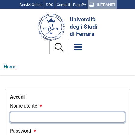
Servizi Online
SOS
Contatti
PagoPA
INTRANET
Cerca
Università
nel
degli Studi
sito
di Ferrara
Home
Accedi
Nome utente
Password