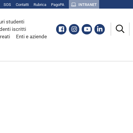
SOS
Contatti
Rubrica
PagoPA
INTRANET
uri studenti
Facebook
Instagram
Youtube
Linkedin
denti iscritti
reati
Enti e aziende