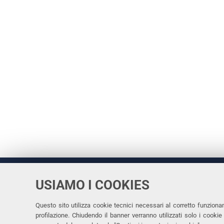
USIAMO I COOKIES
Università
UNIVERSITÀ
degli Studi
Rettrice: 
di Ferrara
Questo sito utilizza cookie tecnici necessari al corretto funziona
profilazione. Chiudendo il banner verranno utilizzati solo i cook
via Ludovi