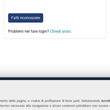
Fatti riconoscere
Problemi nel fare login?
Chiedi aiuto
.
 DEGLI STUDI DI FERRARA
CONTATTI
Prof.ssa Laura Ramaciotti
Tel. +39 0532 2931
mento delle pagine, e cookie di profilazione di terze parti. Selezionando
Accett
ie tecnici necessari alla navigazione e alcuni contenuti potrebbero non essere
co Ariosto, 35 - 44121 Ferrara
Fax. +39 0532 293