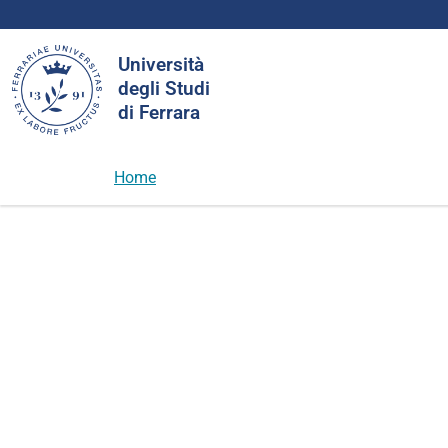
Cerca
Università
nel
degli Studi
sito
di Ferrara
Home