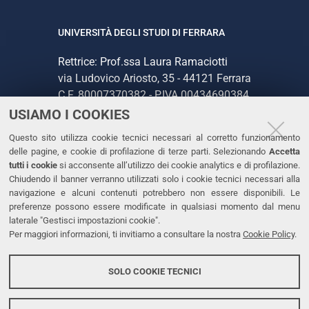
UNIVERSITÀ DEGLI STUDI DI FERRARA
Rettrice: Prof.ssa Laura Ramaciotti
via Ludovico Ariosto, 35 - 44121 Ferrara
C.F. 80007370382 - P.IVA 00434690384
USIAMO I COOKIES
CONTATTI
Questo sito utilizza cookie tecnici necessari al corretto funzionamento
delle pagine, e cookie di profilazione di terze parti. Selezionando
Accetta
Tel. +39 0532 293111
tutti i cookie
si acconsente all’utilizzo dei cookie analytics e di profilazione.
Chiudendo il banner verranno utilizzati solo i cookie tecnici necessari alla
Fax. +39 0532 293031
navigazione e alcuni contenuti potrebbero non essere disponibili. Le
PEC
preferenze possono essere modificate in qualsiasi momento dal menu
laterale "Gestisci impostazioni cookie".
Per maggiori informazioni, ti invitiamo a consultare la nostra
Cookie Policy
.
LINKS
Accessibilità
SOLO COOKIE TECNICI
Protezione dati personali