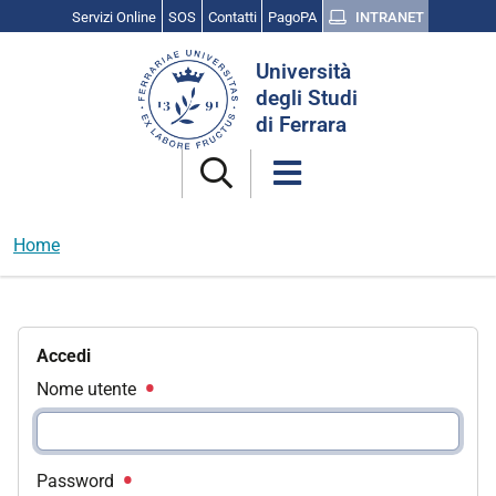
Servizi Online
SOS
Contatti
PagoPA
INTRANET
Cerca
Università
nel
degli Studi
sito
di Ferrara
Home
Accedi
Nome utente
Password