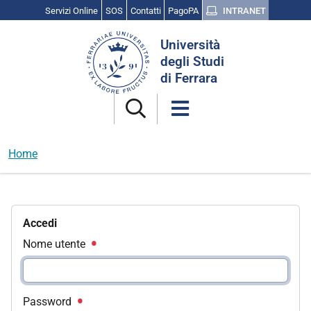
Servizi Online
SOS
Contatti
PagoPA
INTRANET
Cerca
Università
nel
degli Studi
sito
di Ferrara
Home
Accedi
Nome utente
Password