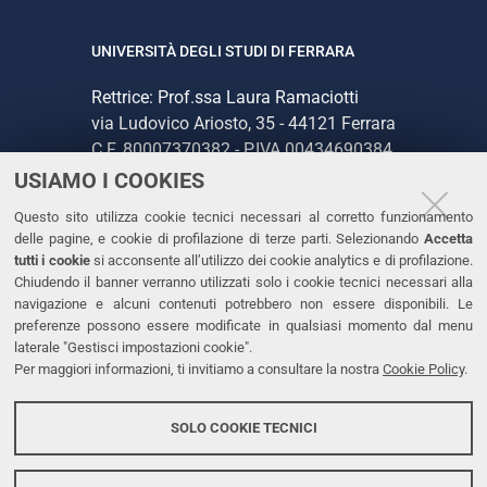
UNIVERSITÀ DEGLI STUDI DI FERRARA
Rettrice: Prof.ssa Laura Ramaciotti
via Ludovico Ariosto, 35 - 44121 Ferrara
C.F. 80007370382 - P.IVA 00434690384
USIAMO I COOKIES
CONTATTI
Questo sito utilizza cookie tecnici necessari al corretto funzionamento
delle pagine, e cookie di profilazione di terze parti. Selezionando
Accetta
Tel. +39 0532 293111
tutti i cookie
si acconsente all’utilizzo dei cookie analytics e di profilazione.
Chiudendo il banner verranno utilizzati solo i cookie tecnici necessari alla
Fax. +39 0532 293031
navigazione e alcuni contenuti potrebbero non essere disponibili. Le
PEC
preferenze possono essere modificate in qualsiasi momento dal menu
laterale "Gestisci impostazioni cookie".
Per maggiori informazioni, ti invitiamo a consultare la nostra
Cookie Policy
.
LINKS
Accessibilità
SOLO COOKIE TECNICI
Protezione dati personali