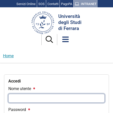
Servizi Online
SOS
Contatti
PagoPA
INTRANET
Cerca
Università
nel
degli Studi
sito
di Ferrara
Home
Accedi
Nome utente
Password