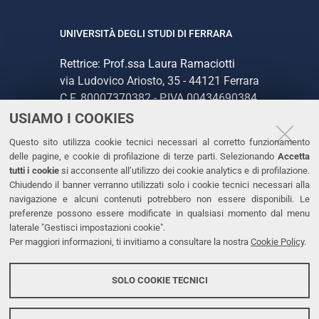
UNIVERSITÀ DEGLI STUDI DI FERRARA
Rettrice: Prof.ssa Laura Ramaciotti
via Ludovico Ariosto, 35 - 44121 Ferrara
C.F. 80007370382 - P.IVA 00434690384
USIAMO I COOKIES
CONTATTI
Questo sito utilizza cookie tecnici necessari al corretto funzionamento
delle pagine, e cookie di profilazione di terze parti. Selezionando
Accetta
Tel. +39 0532 293111
tutti i cookie
si acconsente all’utilizzo dei cookie analytics e di profilazione.
Chiudendo il banner verranno utilizzati solo i cookie tecnici necessari alla
Fax. +39 0532 293031
navigazione e alcuni contenuti potrebbero non essere disponibili. Le
PEC
preferenze possono essere modificate in qualsiasi momento dal menu
laterale "Gestisci impostazioni cookie".
Per maggiori informazioni, ti invitiamo a consultare la nostra
Cookie Policy
.
LINKS
Accessibilità
SOLO COOKIE TECNICI
Protezione dati personali