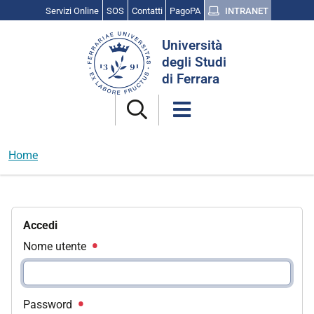
Servizi Online
SOS
Contatti
PagoPA
INTRANET
Cerca
Università
nel
degli Studi
sito
di Ferrara
Home
Accedi
Nome utente
Password