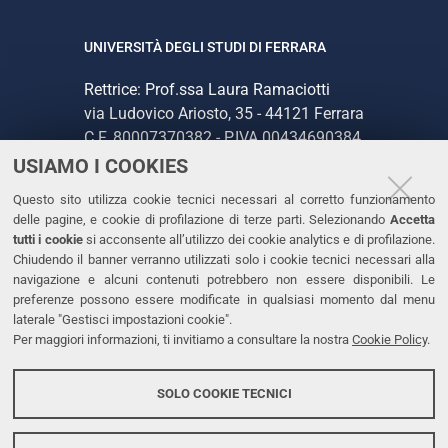
UNIVERSITÀ DEGLI STUDI DI FERRARA
Rettrice: Prof.ssa Laura Ramaciotti
via Ludovico Ariosto, 35 - 44121 Ferrara
C.F. 80007370382 - P.IVA 00434690384
USIAMO I COOKIES
CONTATTI
Questo sito utilizza cookie tecnici necessari al corretto funzionamento
delle pagine, e cookie di profilazione di terze parti. Selezionando
Accetta
Tel. +39 0532 293111
tutti i cookie
si acconsente all’utilizzo dei cookie analytics e di profilazione.
Chiudendo il banner verranno utilizzati solo i cookie tecnici necessari alla
Fax. +39 0532 293031
navigazione e alcuni contenuti potrebbero non essere disponibili. Le
PEC
preferenze possono essere modificate in qualsiasi momento dal menu
laterale "Gestisci impostazioni cookie".
Per maggiori informazioni, ti invitiamo a consultare la nostra
Cookie Policy
.
LINKS
Accessibilità
SOLO COOKIE TECNICI
Protezione dati personali