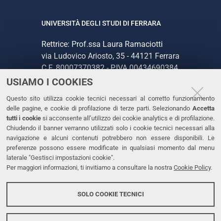
UNIVERSITÀ DEGLI STUDI DI FERRARA
Rettrice: Prof.ssa Laura Ramaciotti
via Ludovico Ariosto, 35 - 44121 Ferrara
C.F. 80007370382 - P.IVA 00434690384
USIAMO I COOKIES
CONTATTI
Questo sito utilizza cookie tecnici necessari al corretto funzionamento
delle pagine, e cookie di profilazione di terze parti. Selezionando
Accetta
Tel. +39 0532 293111
tutti i cookie
si acconsente all’utilizzo dei cookie analytics e di profilazione.
Chiudendo il banner verranno utilizzati solo i cookie tecnici necessari alla
Fax. +39 0532 293031
navigazione e alcuni contenuti potrebbero non essere disponibili. Le
PEC
preferenze possono essere modificate in qualsiasi momento dal menu
laterale "Gestisci impostazioni cookie".
Per maggiori informazioni, ti invitiamo a consultare la nostra
Cookie Policy
.
LINKS
Accessibilità
SOLO COOKIE TECNICI
Protezione dati personali