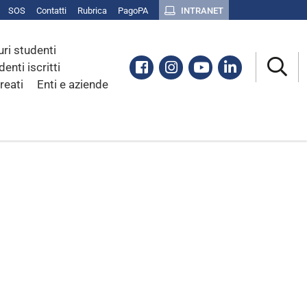
SOS
Contatti
Rubrica
PagoPA
INTRANET
uri studenti
Facebook
Instagram
Youtube
Linkedin
denti iscritti
reati
Enti e aziende