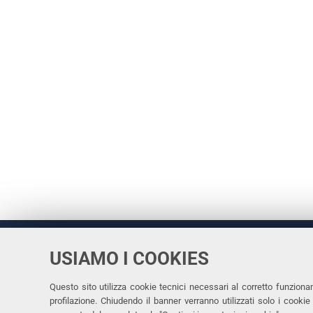
USIAMO I COOKIES
Università
UNIVERSITÀ
degli Studi
Rettrice: 
di Ferrara
Questo sito utilizza cookie tecnici necessari al corretto funziona
profilazione. Chiudendo il banner verranno utilizzati solo i cook
via Ludovi