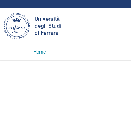
Cerca
Università
nel
degli Studi
sito
di Ferrara
Home