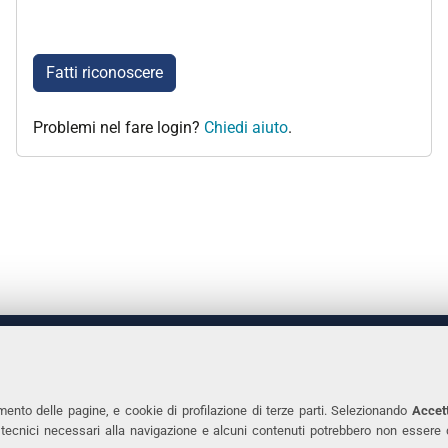
Fatti riconoscere
Problemi nel fare login?
Chiedi aiuto
.
 DEGLI STUDI DI FERRARA
CONTATTI
Prof.ssa Laura Ramaciotti
Tel. +39 0532 2931
mento delle pagine, e cookie di profilazione di terze parti. Selezionando
Accett
ie tecnici necessari alla navigazione e alcuni contenuti potrebbero non essere
co Ariosto, 35 - 44121 Ferrara
Fax. +39 0532 293