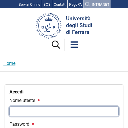
Servizi Online
SOS
Contatti
PagoPA
INTRANET
Cerca
Università
nel
degli Studi
sito
di Ferrara
Home
Accedi
Nome utente
Password