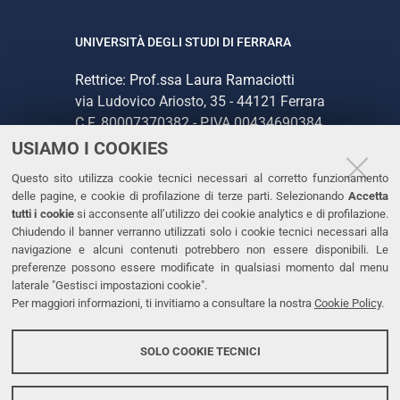
UNIVERSITÀ DEGLI STUDI DI FERRARA
Rettrice: Prof.ssa Laura Ramaciotti
via Ludovico Ariosto, 35 - 44121 Ferrara
C.F. 80007370382 - P.IVA 00434690384
USIAMO I COOKIES
CONTATTI
Questo sito utilizza cookie tecnici necessari al corretto funzionamento
delle pagine, e cookie di profilazione di terze parti. Selezionando
Accetta
Tel. +39 0532 293111
tutti i cookie
si acconsente all’utilizzo dei cookie analytics e di profilazione.
Chiudendo il banner verranno utilizzati solo i cookie tecnici necessari alla
Fax. +39 0532 293031
navigazione e alcuni contenuti potrebbero non essere disponibili. Le
PEC
preferenze possono essere modificate in qualsiasi momento dal menu
laterale "Gestisci impostazioni cookie".
Per maggiori informazioni, ti invitiamo a consultare la nostra
Cookie Policy
.
LINKS
Accessibilità
SOLO COOKIE TECNICI
Protezione dati personali