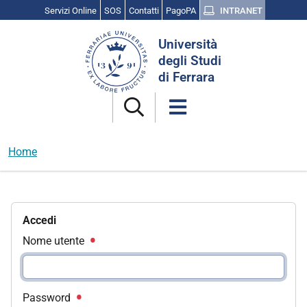
Servizi Online
SOS
Contatti
PagoPA
INTRANET
Cerca
Università
nel
degli Studi
sito
di Ferrara
Home
Accedi
Nome utente
Password