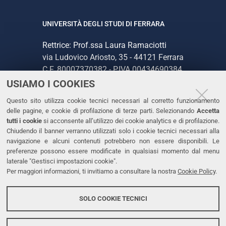
UNIVERSITÀ DEGLI STUDI DI FERRARA
Rettrice: Prof.ssa Laura Ramaciotti
via Ludovico Ariosto, 35 - 44121 Ferrara
C.F. 80007370382 - P.IVA 00434690384
USIAMO I COOKIES
CONTATTI
Questo sito utilizza cookie tecnici necessari al corretto funzionamento
delle pagine, e cookie di profilazione di terze parti. Selezionando
Accetta
Tel. +39 0532 293111
tutti i cookie
si acconsente all’utilizzo dei cookie analytics e di profilazione.
Chiudendo il banner verranno utilizzati solo i cookie tecnici necessari alla
Fax. +39 0532 293031
navigazione e alcuni contenuti potrebbero non essere disponibili. Le
PEC
preferenze possono essere modificate in qualsiasi momento dal menu
laterale "Gestisci impostazioni cookie".
Per maggiori informazioni, ti invitiamo a consultare la nostra
Cookie Policy
.
LINKS
Accessibilità
SOLO COOKIE TECNICI
Protezione dati personali