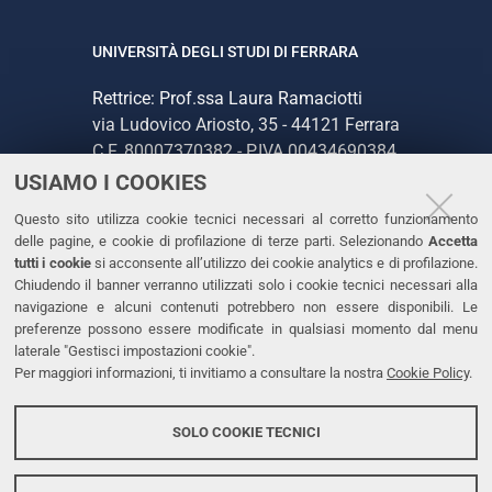
UNIVERSITÀ DEGLI STUDI DI FERRARA
Rettrice: Prof.ssa Laura Ramaciotti
via Ludovico Ariosto, 35 - 44121 Ferrara
C.F. 80007370382 - P.IVA 00434690384
USIAMO I COOKIES
CONTATTI
Questo sito utilizza cookie tecnici necessari al corretto funzionamento
delle pagine, e cookie di profilazione di terze parti. Selezionando
Accetta
Tel. +39 0532 293111
tutti i cookie
si acconsente all’utilizzo dei cookie analytics e di profilazione.
Chiudendo il banner verranno utilizzati solo i cookie tecnici necessari alla
Fax. +39 0532 293031
navigazione e alcuni contenuti potrebbero non essere disponibili. Le
PEC
preferenze possono essere modificate in qualsiasi momento dal menu
laterale "Gestisci impostazioni cookie".
Per maggiori informazioni, ti invitiamo a consultare la nostra
Cookie Policy
.
LINKS
Accessibilità
SOLO COOKIE TECNICI
Protezione dati personali