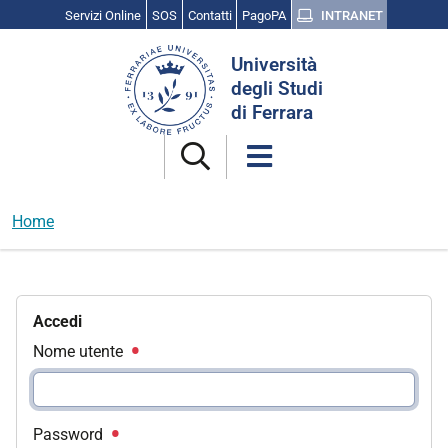
Servizi Online
SOS
Contatti
PagoPA
INTRANET
Cerca
Università
nel
degli Studi
sito
di Ferrara
Home
Accedi
Nome utente
Password