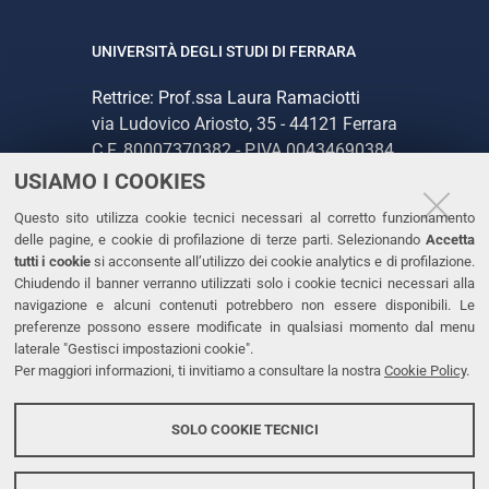
UNIVERSITÀ DEGLI STUDI DI FERRARA
Rettrice: Prof.ssa Laura Ramaciotti
via Ludovico Ariosto, 35 - 44121 Ferrara
C.F. 80007370382 - P.IVA 00434690384
USIAMO I COOKIES
CONTATTI
Questo sito utilizza cookie tecnici necessari al corretto funzionamento
delle pagine, e cookie di profilazione di terze parti. Selezionando
Accetta
Tel. +39 0532 293111
tutti i cookie
si acconsente all’utilizzo dei cookie analytics e di profilazione.
Chiudendo il banner verranno utilizzati solo i cookie tecnici necessari alla
Fax. +39 0532 293031
navigazione e alcuni contenuti potrebbero non essere disponibili. Le
PEC
preferenze possono essere modificate in qualsiasi momento dal menu
laterale "Gestisci impostazioni cookie".
Per maggiori informazioni, ti invitiamo a consultare la nostra
Cookie Policy
.
LINKS
Accessibilità
SOLO COOKIE TECNICI
Protezione dati personali