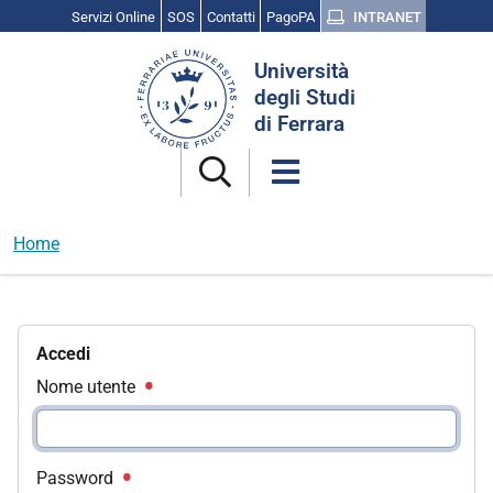
Servizi Online
SOS
Contatti
PagoPA
INTRANET
Cerca
Università
nel
degli Studi
sito
di Ferrara
Home
Accedi
Nome utente
Password