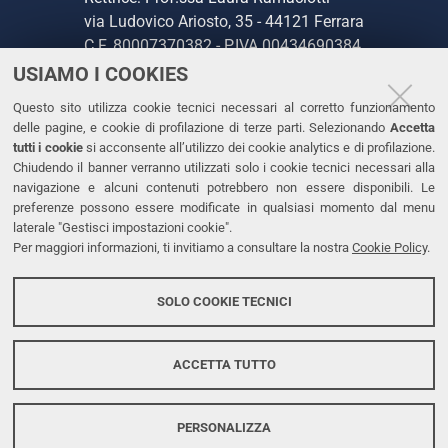
via Ludovico Ariosto, 35 - 44121 Ferrara
C.F. 80007370382 - P.IVA 00434690384
USIAMO I COOKIES
CONTATTI
Questo sito utilizza cookie tecnici necessari al corretto funzionamento
delle pagine, e cookie di profilazione di terze parti. Selezionando
Accetta
Tel. +39 0532 293111
tutti i cookie
si acconsente all’utilizzo dei cookie analytics e di profilazione.
Chiudendo il banner verranno utilizzati solo i cookie tecnici necessari alla
Fax. +39 0532 293031
navigazione e alcuni contenuti potrebbero non essere disponibili. Le
PEC
preferenze possono essere modificate in qualsiasi momento dal menu
laterale "Gestisci impostazioni cookie".
Per maggiori informazioni, ti invitiamo a consultare la nostra
Cookie Policy
.
LINKS
Accessibilità
SOLO COOKIE TECNICI
Protezione dati personali
Cookies
ACCETTA TUTTO
PERSONALIZZA
Copyright @ 2026, Università di Ferrara