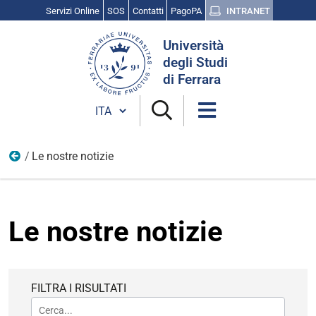
Servizi Online
SOS
Contatti
PagoPA
INTRANET
Cerca
Università
nel
degli Studi
sito
di Ferrara
Cambia lingua
Le nostre notizie
Home
Le nostre notizie
FILTRA I RISULTATI