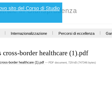
ovo sito del Corso di Studio
trale in Giurisprudenza
Internazionalizzazione
Percorsi di eccellenza
Gar
s cross-border healthcare (1).pdf
cross-border healthcare (1).pdf
— PDF document, 729 kB (747346 bytes)