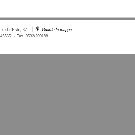
ole I d'Este, 37
Guarda la mappa
2/455651
-
Fax. 0532/200188