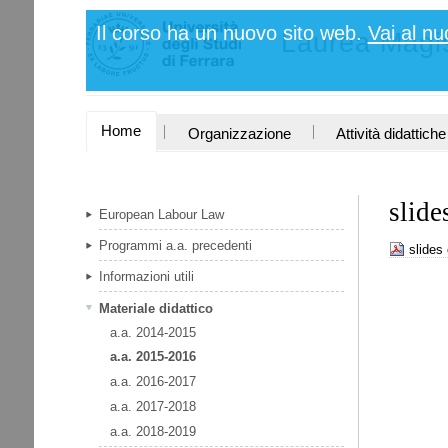
Salta
Strumenti
Il corso ha un nuovo sito web.
Vai al nu
ai
Laurea Magis
personali
contenuti.
|
Salta
alla
navigazione
SEZIONI
Home
Organizzazione
Attività didattiche
slide
European Labour Law
Programmi a.a. precedenti
slides 
Informazioni utili
Materiale didattico
a.a. 2014-2015
a.a. 2015-2016
a.a. 2016-2017
a.a. 2017-2018
a.a. 2018-2019