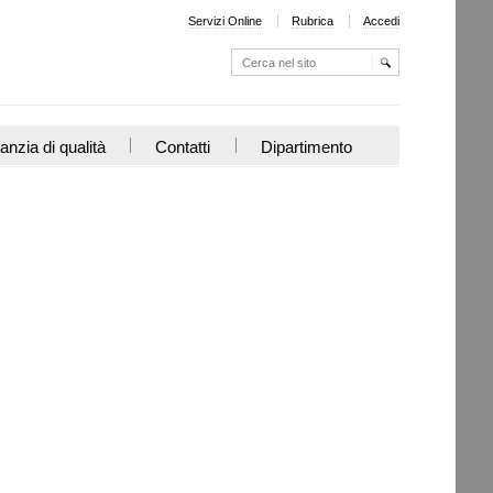
Servizi Online
Rubrica
Accedi
Cerca nel sito
Ricerca
avanzata…
anzia di qualità
Contatti
Dipartimento