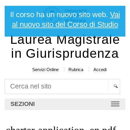
Salta
Strumenti
Il corso ha un nuovo sito web.
Vai
ai
personali
contenuti.
al nuovo sito del Corso di Studio
|
Laurea Magistrale
Salta
alla
in Giurisprudenza
navigazione
Servizi Online
Rubrica
Accedi
Cerca nel sito
Ricerca
SEZIONI
avanzata…