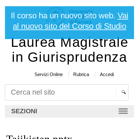
Salta
Strumenti
Il corso ha un nuovo sito web.
Vai
ai
personali
contenuti.
al nuovo sito del Corso di Studio
|
Laurea Magistrale
Salta
alla
in Giurisprudenza
navigazione
Servizi Online
Rubrica
Accedi
Cerca nel sito
Ricerca
SEZIONI
avanzata…