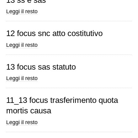
13
Leggi il resto
ss
e
12 focus snc atto costitutivo
sas
-
12
Leggi il resto
focus
snc
13 focus sas statuto
atto
costitutivo
13
Leggi il resto
-
focus
sas
11_13 focus trasferimento quota
statuto
mortis causa
-
11_13
Leggi il resto
focus
trasferimento