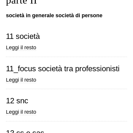
parte II
società in generale società di persone
11 società
11
Leggi il resto
società
-
11_focus società tra professionisti
11_focus
Leggi il resto
società
tra
12 snc
professionisti
-
12
Leggi il resto
snc
-
13 ss e sas