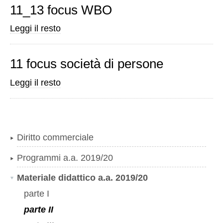
11_13 focus WBO
quota
mortis
11_13
Leggi il resto
causa
focus
-
WBO
11 focus società di persone
-
11
Leggi il resto
focus
società
di
persone
Diritto commerciale
-
Programmi a.a. 2019/20
Materiale didattico a.a. 2019/20
parte I
parte II