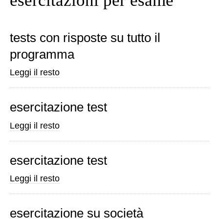
esercitazioni per esame
tests con risposte su tutto il
programma
tests
Leggi il resto
con
risposte
esercitazione test
su
tutto
esercitazione
Leggi il resto
il
test
programma
-
esercitazione test
-
esercitazione
Leggi il resto
test
-
esercitazione su società