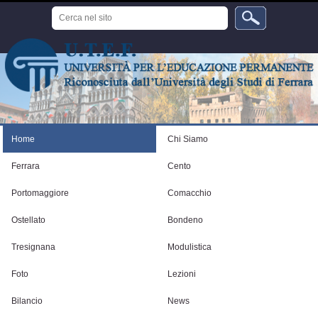
Salta
Cerca
ai
nel
sito
contenuti.
Ricerca
avanzata…
|
Salta
alla
navigazione
Strumenti
personali
Home
Chi Siamo
Ferrara
Cento
Portomaggiore
Comacchio
Ostellato
Bondeno
Tresignana
Modulistica
Foto
Lezioni
Bilancio
News