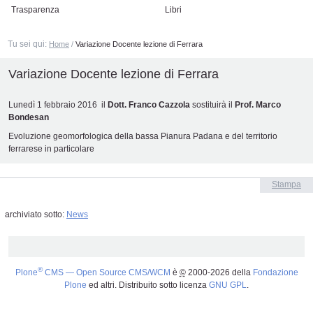
Trasparenza
Libri
Tu sei qui:
Home
/
Variazione Docente lezione di Ferrara
Variazione Docente lezione di Ferrara
Lunedì 1 febbraio 2016 il
Dott. Franco Cazzola
sostituirà il
Prof. Marco
Bondesan
Evoluzione geomorfologica della bassa Pianura Padana e del territorio
ferrarese in particolare
Azioni
Stampa
sul
documento
archiviato sotto:
News
®
Plone
CMS — Open Source CMS/WCM
è
©
2000-2026 della
Fondazione
Plone
ed altri. Distribuito sotto licenza
GNU GPL
.