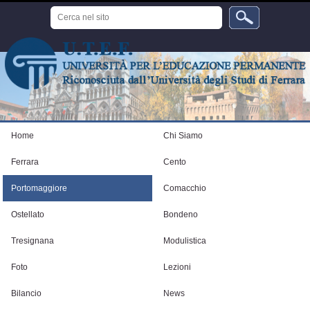
Salta
Cerca
ai
nel
sito
contenuti.
Ricerca
avanzata…
|
Salta
alla
navigazione
Strumenti
personali
Home
Chi Siamo
Ferrara
Cento
Portomaggiore
Comacchio
Ostellato
Bondeno
Tresignana
Modulistica
Foto
Lezioni
Bilancio
News