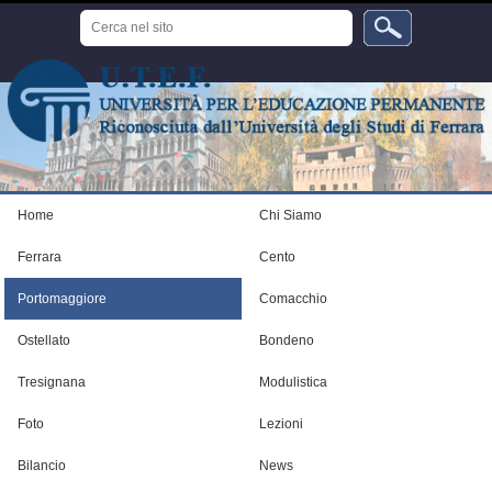
Salta
Cerca
ai
nel
sito
contenuti.
Ricerca
avanzata…
|
Salta
alla
navigazione
Strumenti
personali
Home
Chi Siamo
Ferrara
Cento
Portomaggiore
Comacchio
Ostellato
Bondeno
Tresignana
Modulistica
Foto
Lezioni
Bilancio
News