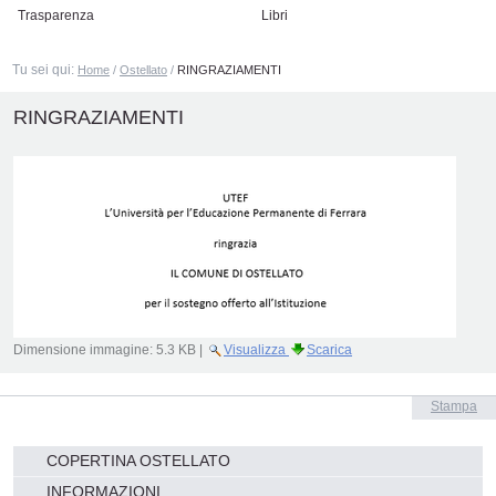
Trasparenza
Libri
Tu sei qui:
Home
/
Ostellato
/
RINGRAZIAMENTI
RINGRAZIAMENTI
Dimensione immagine:
5.3 KB
|
Visualizza
Scarica
Azioni
Stampa
sul
documento
Navigazione
COPERTINA OSTELLATO
INFORMAZIONI