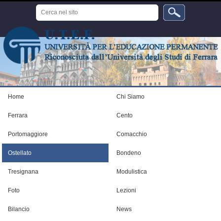
Salta
Cerca
ai
nel
sito
contenuti.
Ricerca
avanzata…
|
Salta
alla
navigazione
Strumenti
personali
Home
Chi Siamo
Ferrara
Cento
Portomaggiore
Comacchio
Ostellato
Bondeno
Tresignana
Modulistica
Foto
Lezioni
Bilancio
News