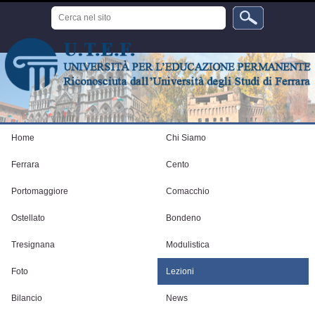
Salta
Cerca
ai
nel
sito
contenuti.
Ricerca
avanzata…
|
Salta
alla
navigazione
Strumenti
personali
Home
Chi Siamo
Ferrara
Cento
Portomaggiore
Comacchio
Ostellato
Bondeno
Tresignana
Modulistica
Foto
Lezioni
Bilancio
News