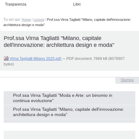
Trasparenza
Libri
Tu sei qui:
Home
/
Lezioni
/
Prof.ssa Virna Tagliatti "Milano, capitale dell'innovazione:
architettura design e moda"
Prof.ssa Virna Tagliatti "Milano, capitale
dell'innovazione: architettura design e moda"
Virna Tagliatti Milano 2025.pdf
— PDF document, 7889 kB (8078907
bytes)
Azioni
Stampa
sul
documento
Navigazione
Prof.ssa Virna Tagliatti "Moda e Arte: un binomio in
continua evoluzione"
Prof.ssa Virna Tagliatti "Milano, capitale dell'innovazione:
architettura design e moda"