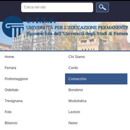
Salta
Cerca
ai
nel
sito
contenuti.
Ricerca
avanzata…
|
Salta
alla
navigazione
Strumenti
personali
Home
Chi Siamo
Ferrara
Cento
Portomaggiore
Comacchio
Ostellato
Bondeno
Tresignana
Modulistica
Foto
Lezioni
Bilancio
News