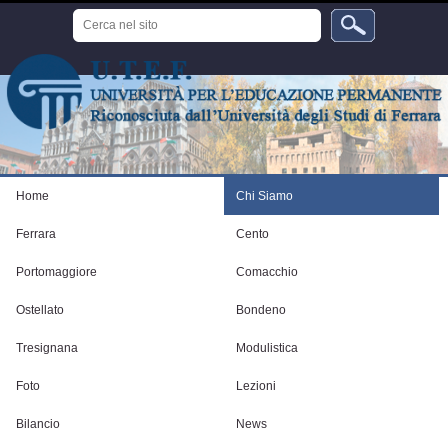
Salta
Cerca
ai
nel
sito
contenuti.
Ricerca
avanzata…
|
Salta
alla
navigazione
Strumenti
personali
Home
Chi Siamo
Ferrara
Cento
Portomaggiore
Comacchio
Ostellato
Bondeno
Tresignana
Modulistica
Foto
Lezioni
Bilancio
News