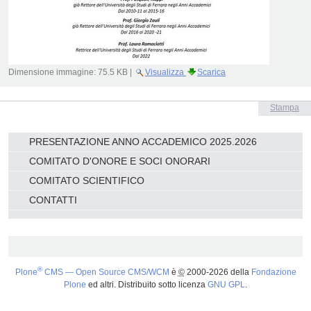
Dimensione immagine:
75.5 KB
|
Visualizza
Scarica
Azioni
Stampa
sul
documento
Navigazione
PRESENTAZIONE ANNO ACCADEMICO 2025.2026
COMITATO D'ONORE E SOCI ONORARI
COMITATO SCIENTIFICO
CONTATTI
®
Plone
CMS — Open Source CMS/WCM
è
©
2000-2026 della
Fondazione
Plone
ed altri. Distribuito sotto licenza
GNU GPL
.