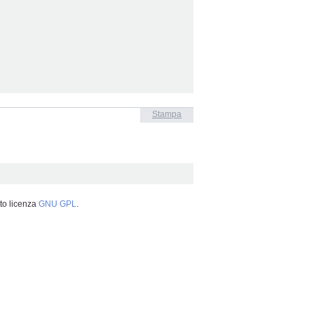
Stampa
tto licenza
GNU GPL
.