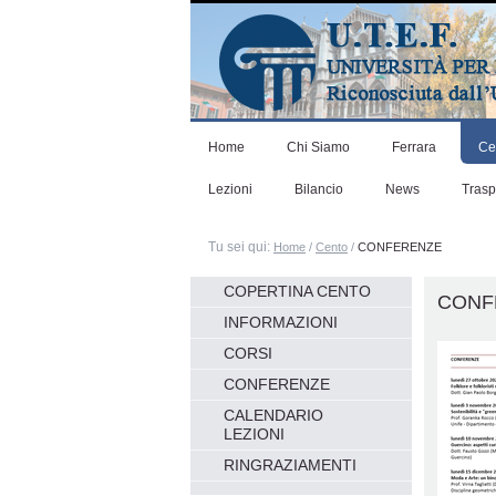
Salta
ai
contenuti.
|
Salta
alla
navigazione
Home
Chi Siamo
Ferrara
Ce
Lezioni
Bilancio
News
Tras
Tu sei qui:
Home
/
Cento
/
CONFERENZE
Navigazione
COPERTINA CENTO
CONF
INFORMAZIONI
CORSI
CONFERENZE
CALENDARIO
LEZIONI
RINGRAZIAMENTI