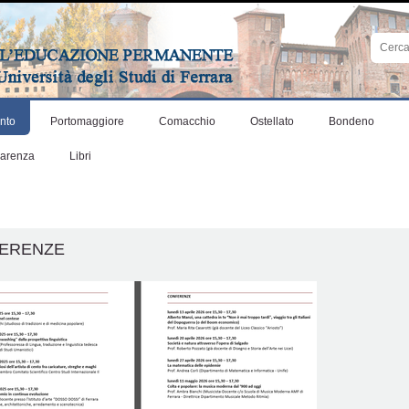
Cerca
nel
sito
Ricerca
avanza
nto
Portomaggiore
Comacchio
Ostellato
Bondeno
parenza
Libri
ERENZE