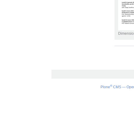
Dimensio
Azioni
sul
documento
®
Plone
CMS — Ope