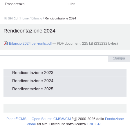
Trasparenza
Libri
Tu sei qui:
Home
/
Bilancio
/
Rendicontazione 2024
Rendicontazione 2024
Bilancio 2024 per-runts.pdf
— PDF document, 225 kB (231232 bytes)
Azioni
Stampa
sul
documento
Navigazione
Rendicontazione 2023
Rendicontazione 2024
Rendicontazione 2025
®
Plone
CMS — Open Source CMS/WCM
è
©
2000-2026 della
Fondazione
Plone
ed altri. Distribuito sotto licenza
GNU GPL
.