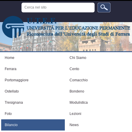
Salta
Cerca
ai
nel
sito
contenuti.
Ricerca
avanzata…
|
Salta
alla
navigazione
Strumenti
personali
Home
Chi Siamo
Ferrara
Cento
Portomaggiore
Comacchio
Ostellato
Bondeno
Tresignana
Modulistica
Foto
Lezioni
Bilancio
News