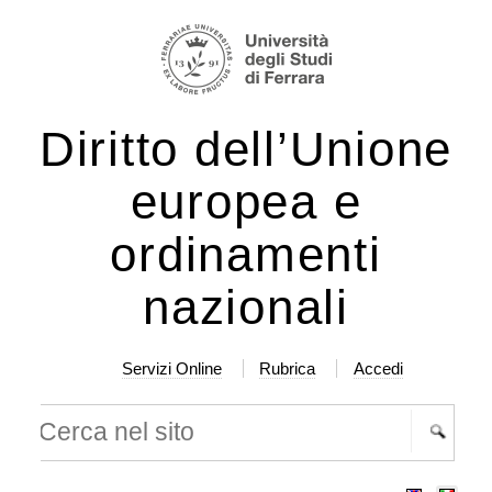
lta
rumenti
rsonali
ntenuti.
Diritto dell’Unione
lta
a
europea e
vigazione
ordinamenti
nazionali
Servizi Online
Rubrica
Accedi
rca nel sito
cerca