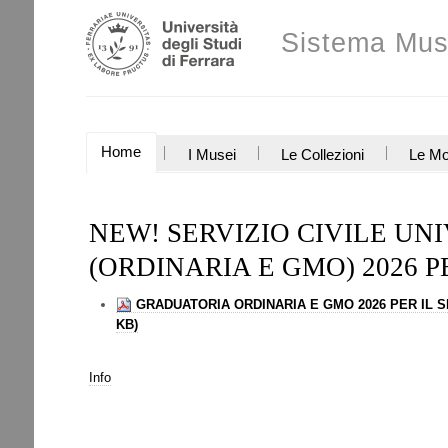
Salta
Strumenti
ai
Sistema Mus
personali
contenuti.
|
Salta
alla
navigazione
SEZIONI
Home
I Musei
Le Collezioni
Le Mo
NEW! SERVIZIO CIVILE U
(ORDINARIA E GMO) 2026 
GRADUATORIA ORDINARIA E GMO 2026 PER IL 
Info