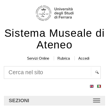
Salta
Strumenti
ai
personali
contenuti.
|
Sistema Museale di
Salta
alla
Ateneo
navigazione
Servizi Online
Rubrica
Accedi
Cerca nel sito
Ricerca
avanzata…
SEZIONI