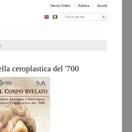
Servizi Online
Rubrica
Accedi
Cerca nel sito
Ricerca
avanzata…
e
ella ceroplastica del '700