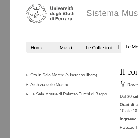
Salta
Strumenti
ai
Sistema Mus
personali
contenuti.
|
Salta
alla
navigazione
SEZIONI
Le Mo
Home
I Musei
Le Collezioni
Navigazione
Il co
Ora in Sala Mostre (a ingresso libero)
Dove
Archivio delle Mostre
La Sala Mostre di Palazzo Turchi di Bagno
Dal 20 se
Orari di 
10 alle 18
Ingresso 
Palazzo Tu