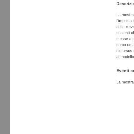
Descrizi
La mostra 
l’impulso 
delle «lev
risalenti a
messe a pa
corpo uman
excursus c
al modello
Eventi c
La mostra 