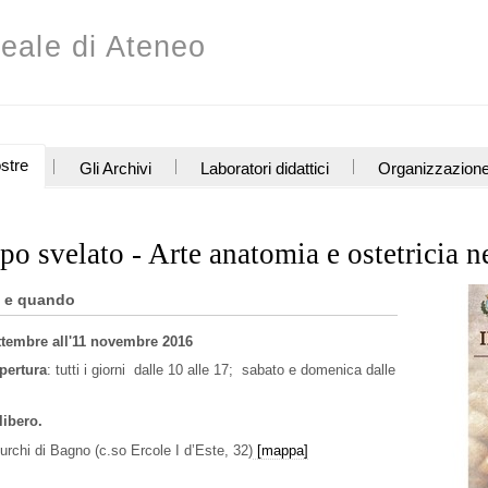
eale di Ateneo
stre
Gli Archivi
Laboratori didattici
Organizzazion
rpo svelato - Arte anatomia e ostetricia n
 e quando
ttembre all'11 novembre 2016
apertura
: tutti i giorni dalle 10 alle 17; sabato e domenica dalle
libero.
rchi di Bagno (c.so Ercole I d’Este, 32)
[mappa]