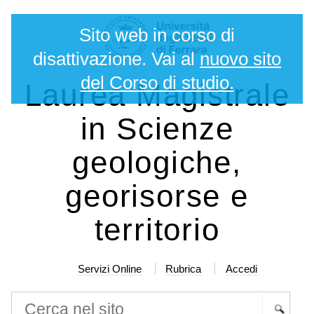
Salta
Strumenti
Sito web in corso di
ai
personali
contenuti.
disattivazione. Vai al
nuovo sito
|
del Corso di studio.
Laurea Magistrale
Salta
alla
in Scienze
navigazione
geologiche,
georisorse e
territorio
Servizi Online
Rubrica
Accedi
Cerca nel sito