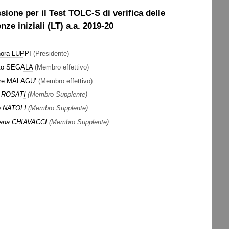
ione per il Test TOLC-S di verifica delle
ze iniziali (LT) a.a. 2019-20
nora LUPPI
(Presidente)
sto SEGALA
(Membro effettivo)
are MALAGU’
(Membro effettivo)
o ROSATI
(Membro Supplente)
lo NATOLI
(Membro Supplente)
sana CHIAVACCI
(Membro Supplente)