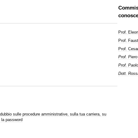
Commiss
conoscen
Prof. Eleo
Prof. Fau
Prof. Ces
Prof. Pier
Prof. Pao
Dott. Ros
dubbio sulle procedure amministrative, sulla tua carriera, su
on la password