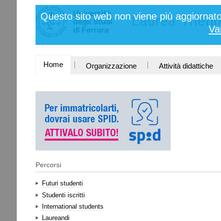
Salta
Strumenti
Questo sito web non viene più aggiornato 
ai
Laurea Trienn
personali
contenuti.
Va
|
Salta
alla
navigazione
SEZIONI
Home
Organizzazione
Attività didattiche
Percorsi
Futuri studenti
Studenti iscritti
International students
Laureandi