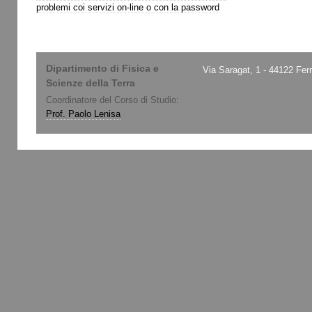
problemi coi servizi on-line o con la password
Dipartimento di Fisica e
Via Saragat, 1 - 44122 Fer
Scienze della Terra
Coordinatore del Corso di Studio:
Prof. Paolo Lenisa