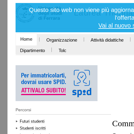
Salta
Strumenti
Questo sito web non viene più aggiornat
ai
Laurea Triennal
personali
contenuti.
l'offer
|
Vai al nuovo s
Salta
alla
navigazione
SEZIONI
Home
Organizzazione
Attività didattiche
Dipartimento
Tolc
Percorsi
Commis
Futuri studenti
Studenti iscritti