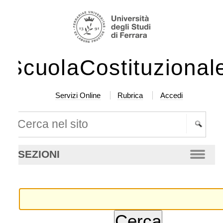
lta
rumenti
rsonali
ntenuti.
ScuolaCostituzionale
lta
a
vigazione
Servizi Online
Rubrica
Accedi
rca nel sito
cerca
SEZIONI
anzata…