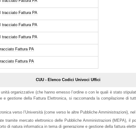
el
tracciato Fattura PA
el
tracciato Fattura PA
el
tracciato Fattura PA
el
tracciato Fattura PA
tracciato Fattura PA
tracciato Fattura PA
CUU - Elenco Codici Univoci Uffici
lle unità organizzative (che hanno emesso l’ordine o con le quali è stato stipu
 e gestione della Fattura Elettronica, si raccomanda la compilazione di tutti 
ttronica verso l’Università (come verso le altre Pubbliche Amministrazioni), nel 
ate tramite mercato elettronico delle Pubbliche Amministrazioni (MEPA), il p
rto di natura informatica in tema di generazione e gestione della fattura elettr