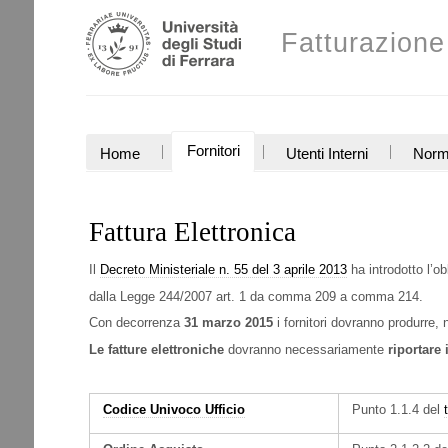
Salta
Strumenti
ai
Fatturazione
personali
contenuti.
|
Salta
alla
navigazione
SEZIONI
Fornitori
Home
Utenti Interni
Norm
Fattura Elettronica
Il
Decreto Ministeriale n. 55 del 3 aprile 2013
ha introdotto l’o
dalla Legge 244/2007 art. 1 da comma 209 a comma 214.
Con decorrenza
31 marzo 2015
i fornitori dovranno produrre, 
Le fatture elettroniche
dovranno necessariamente
riportare 
Codice Univoco Ufficio
Punto 1.1.4 del