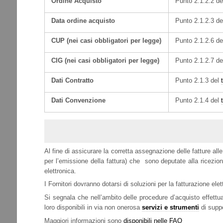
Ordine Acquisto
Punto 2.1.2.2 d
Data ordine acquisto
Punto 2.1.2.3 d
CUP (nei casi obbligatori per legge)
Punto 2.1.2.6 d
CIG (nei casi obbligatori per legge)
Punto 2.1.2.7 d
Dati Contratto
Punto 2.1.3 del
Dati Convenzione
Punto 2.1.4 del
Al fine di assicurare la corretta assegnazione delle fatture a
per l’emissione della fattura) che sono deputate alla ricezione
elettronica.
I Fornitori dovranno dotarsi di soluzioni per la fatturazione ele
Si segnala che nell’ambito delle procedure d’acquisto effettu
loro disponibili in via non onerosa
servizi e strumenti
di suppo
Maggiori informazioni sono
disponibili nelle FAQ