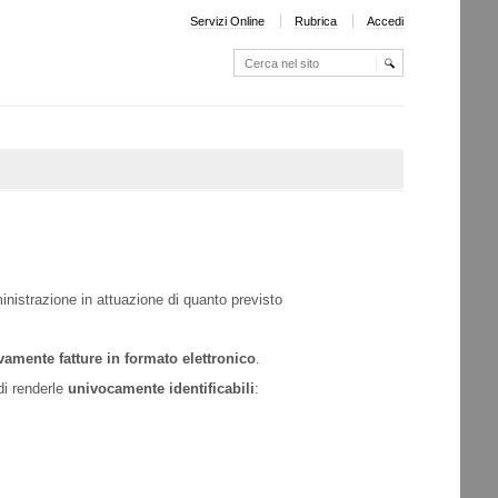
Servizi Online
Rubrica
Accedi
Cerca nel sito
Ricerca
avanzata…
inistrazione in attuazione di quanto previsto
vamente fatture in formato elettronico
.
di renderle
univocamente identificabili
: