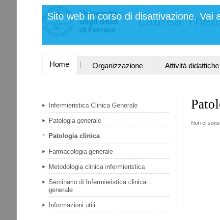
Salta
Strumenti
Sito web in corso di disattivazione. Vai 
ai
Laurea Trienn
personali
contenuti.
|
Salta
alla
navigazione
SEZIONI
Home
Organizzazione
Attività didattiche
Patol
Infermieristica Clinica Generale
Patologia generale
Non ci sono 
Patologia clinica
Farmacologia generale
Metodologia clinica infermieristica
Seminario di Infermieristica clinica
generale
Informazioni utili