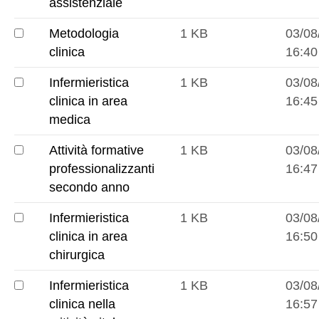
della
assistenziale
relazione
Metodologia
1 KB
03/08
assistenziale
Metodologia
clinica
16:40
clinica
Infermieristica
1 KB
03/08
Infermieristica
clinica in area
16:45
clinica
medica
in
Attività formative
1 KB
03/08
area
Attività
professionalizzanti
16:47
medica
formative
secondo anno
professionalizzanti
Infermieristica
1 KB
03/08
secondo
Infermieristica
clinica in area
16:50
anno
clinica
chirurgica
in
Infermieristica
1 KB
03/08
area
Infermieristica
clinica nella
16:57
chirurgica