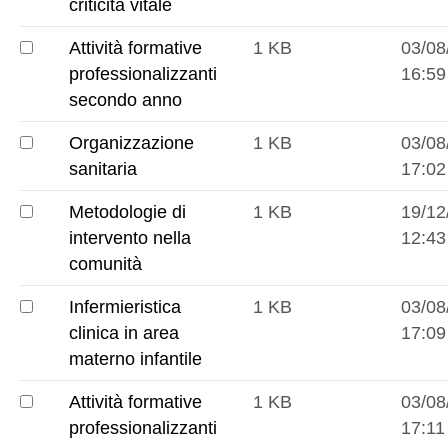
clinica
criticità vitale
nella
Attività formative
1 KB
03/08
criticità
Attività
professionalizzanti
16:59
vitale
formative
secondo anno
professionalizzanti
Organizzazione
1 KB
03/08
secondo
Organizzazione
sanitaria
17:02
anno
sanitaria
Metodologie di
1 KB
19/12
Metodologie
intervento nella
12:43
di
comunità
intervento
Infermieristica
1 KB
03/08
nella
Infermieristica
clinica in area
17:09
comunità
clinica
materno infantile
in
Attività formative
1 KB
03/08
area
Attività
professionalizzanti
17:11
materno