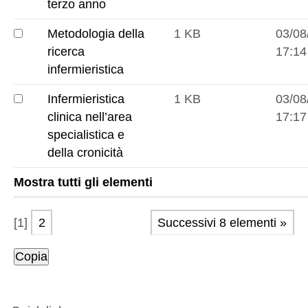
formative
terzo anno
infantile
professionalizzanti
Metodologia della
1 KB
03/08
terzo
Metodologia
ricerca
17:14
anno
della
infermieristica
ricerca
Infermieristica
1 KB
03/08
infermieristica
Infermieristica
clinica nell’area
17:17
clinica
specialistica e
nell’area
della cronicità
specialistica
Mostra tutti gli elementi
e
della
[
1
]
2
Successivi 8 elementi »
cronicità