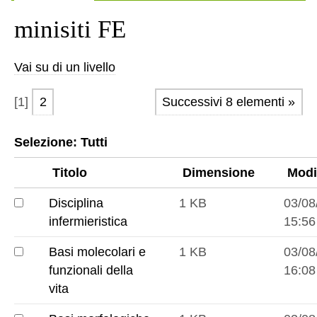
minisiti FE
Vai su di un livello
[
1
]
2
Successivi 8 elementi »
Selezione:
Tutti
Titolo
Dimensione
Modi
Disciplina
1 KB
03/08
Disciplina
infermieristica
15:56
infermieristica
Basi molecolari e
1 KB
03/08
Basi
funzionali della
16:08
molecolari
vita
e