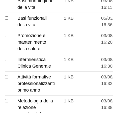
Basi morfologiche
1 KB
03/08
funzionali
Basi
della vita
16:11
della
morfologiche
vita
Basi funzionali
1 KB
05/03
della
Basi
della vita
16:36
vita
funzionali
Promozione e
1 KB
03/08
della
Promozione
mantenimento
16:20
vita
e
della salute
mantenimento
Infermieristica
1 KB
03/08
della
Infermieristica
Clinica Generale
16:30
salute
Clinica
Attività formative
1 KB
03/08
Generale
Attività
professionalizzanti
16:32
formative
primo anno
professionalizzanti
Metodologia della
1 KB
03/08
primo
Metodologia
relazione
16:38
anno