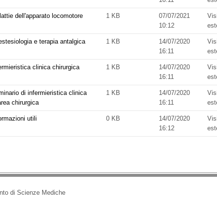
attie dell'apparato locomotore
1 KB
07/07/2021
Vis
10:12
est
rato
stesiologia e terapia antalgica
1 KB
14/07/2020
Vis
re
logia
16:11
est
ermieristica clinica chirurgica
1 KB
14/07/2020
Vis
stica
16:11
est
inario di infermieristica clinica
1 KB
14/07/2020
Vis
a
o
area chirurgica
16:11
est
ormazioni utili
0 KB
14/07/2020
Vis
stica
oni
16:12
est
a
nto di Scienze Mediche