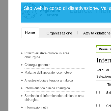
Salta
Strumenti
Sito web in corso di disattivazione. Vai 
ai
Laurea Trienn
personali
contenuti.
|
Salta
alla
navigazione
SEZIONI
Home
Organizzazione
Attività didattiche
Viste
Visuali
Infermieristica clinica in area
chirurgica
Infer
Chirurgia generale
Vai su di u
Malattie dell'apparato locomotore
Selezion
Anestesiologia e terapia antalgica
Ti
Infermieristica clinica chirurgica
Sc
Seminario di infermieristica clinica in area
Scheda
chirurgica
insegnam
Chi
Informazioni utili
Chirurgia