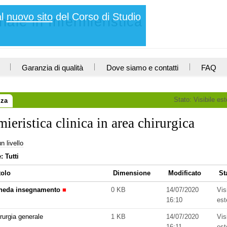
al
nuovo sito
del Corso di Studio
ale in Infermieristica
Garanzia di qualità
Dove siamo e contatti
FAQ
Stato:
Visibile es
zza
mieristica clinica in area chirurgica
n livello
e:
Tutti
tolo
Dimensione
Modificato
St
heda insegnamento
■
0 KB
14/07/2020
Vis
16:10
est
ento
rurgia generale
1 KB
14/07/2020
Vis
16:11
est