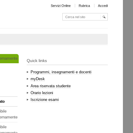
Servizi Online
Rubrica
Accedi
Cerca nel sito
Ricerca
avanzata…
ternamente
Quick links
Programmi, insegnamenti e docenti
myDesk
Area riservata studente
Orario lezioni
Iscrizione esami
ato
ibile
ernamente
ibile
ernamente