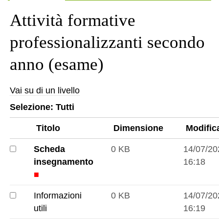
Attività formative
professionalizzanti secondo
anno (esame)
Vai su di un livello
Selezione:
Tutti
Titolo
Dimensione
Modific
Scheda
0 KB
14/07/20
Scheda
insegnamento
16:18
insegnamento
■
Informazioni
0 KB
14/07/20
Informazioni
utili
16:19