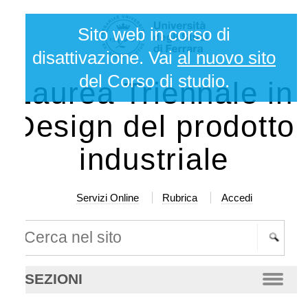
lta
rumenti
Sito web in corso di
rsonali
ntenuti.
disattivazione. Vai
al nuovo sito
del Corso di studio.
Laurea Triennale in
lta
a
Design del prodotto
vigazione
industriale
Servizi Online
Rubrica
Accedi
rca nel sito
cerca
SEZIONI
anzata…