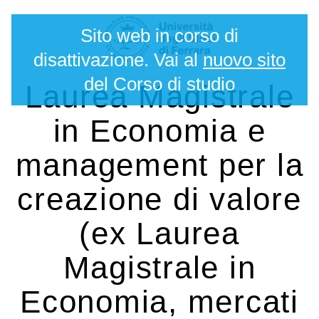
Salta
Strumenti
Sito web in corso di
ai
personali
contenuti.
disattivazione. Vai al
nuovo sito
|
del Corso di studio
Laurea Magistrale
Salta
alla
in Economia e
navigazione
management per la
creazione di valore
(ex Laurea
Magistrale in
Economia, mercati