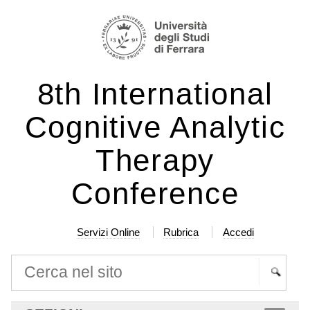
Salta
Strumenti
ai
personali
contenuti.
|
8th International
Salta
alla
Cognitive Analytic
navigazione
Therapy
Conference
Servizi Online
Rubrica
Accedi
Cerca nel sito
Ricerca