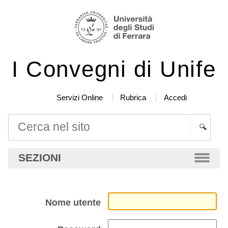
Salta
Strumenti
ai
personali
contenuti.
|
I Convegni di Unife
Salta
alla
navigazione
Servizi Online
Rubrica
Accedi
Cerca nel sito
Ricerca
SEZIONI
avanzata…
Nome utente