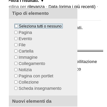
Filtra i risultati.
rdina per
rilevanza
·
Data (prima i più recenti)
·
lfabeticamente
Tipo di elemento
Seleziona tutti o nessuno
La ricerca non ha prodotto risultati.
Pagina
Evento
File
Cartella
Immagine
partimento di Neuroscienze e Riabilitazione
Collegamento
ordinatore del Corso:
Prof. Francesco
Notizia
ARMEGGIANI
Pagina con portlet
Collezione
a Aldo Moro 8 - 44124 Cona Ferrara
Scheda insegnamento
Guarda la mappa
l. 0532206338
Nuovi elementi da