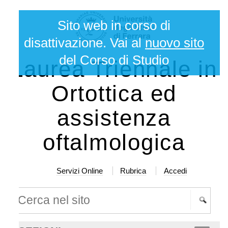
lta
rumenti
Sito web in corso di
rsonali
ntenuti.
disattivazione. Vai al
nuovo sito
del Corso di Studio
Laurea Triennale in
lta
a
Ortottica ed
vigazione
assistenza
oftalmologica
Servizi Online
Rubrica
Accedi
rca nel sito
cerca