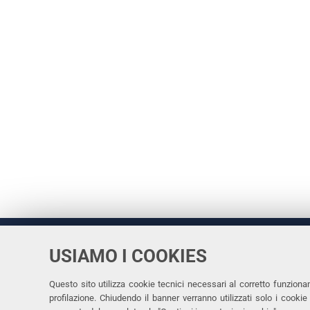
USIAMO I COOKIES
Università
UNIVERSITÀ
degli Studi
Rettrice: 
di Ferrara
Questo sito utilizza cookie tecnici necessari al corretto funziona
profilazione. Chiudendo il banner verranno utilizzati solo i cook
via Ludovi