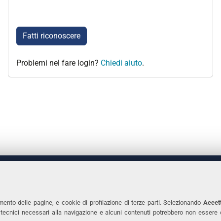
Fatti riconoscere
Problemi nel fare login?
Chiedi aiuto
.
 DEGLI STUDI DI FERRARA
CONTATTI
Prof.ssa Laura Ramaciotti
Tel. +39 0532 2931
mento delle pagine, e cookie di profilazione di terze parti. Selezionando
Accett
ie tecnici necessari alla navigazione e alcuni contenuti potrebbero non essere
co Ariosto, 35 - 44121 Ferrara
Fax. +39 0532 293