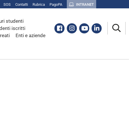
SOS
Contatti
Rubrica
PagoPA
INTRANET
uri studenti
Facebook
Instagram
Youtube
Linkedin
denti iscritti
reati
Enti e aziende