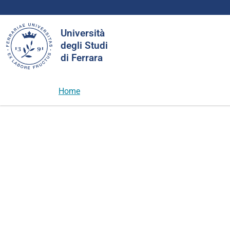
Cerca
Università
nel
degli Studi
sito
di Ferrara
Home