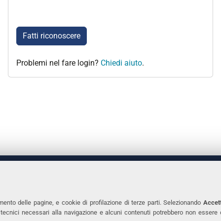
Fatti riconoscere
Problemi nel fare login?
Chiedi aiuto
.
 DEGLI STUDI DI FERRARA
CONTATTI
Prof.ssa Laura Ramaciotti
Tel. +39 0532 2931
mento delle pagine, e cookie di profilazione di terze parti. Selezionando
Accett
ie tecnici necessari alla navigazione e alcuni contenuti potrebbero non essere
co Ariosto, 35 - 44121 Ferrara
Fax. +39 0532 293