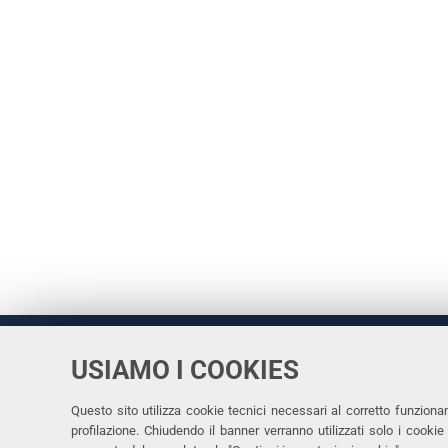
USIAMO I COOKIES
Università
UNIVERSITÀ
degli Studi
Rettrice: 
di Ferrara
Questo sito utilizza cookie tecnici necessari al corretto funziona
profilazione. Chiudendo il banner verranno utilizzati solo i cook
via Ludovi