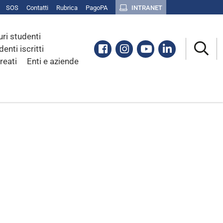
SOS
Contatti
Rubrica
PagoPA
INTRANET
uri studenti
Facebook
Instagram
Youtube
Linkedin
denti iscritti
reati
Enti e aziende