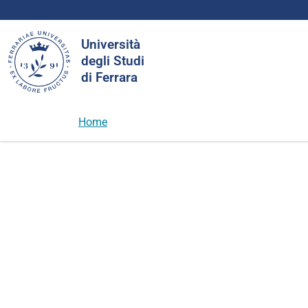
Cerca
Università
nel
degli Studi
sito
di Ferrara
Home