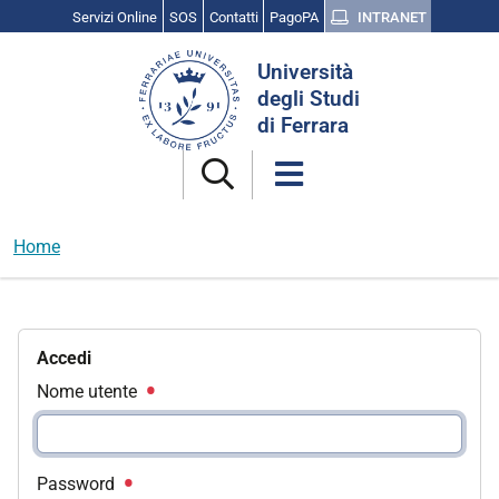
Servizi Online
SOS
Contatti
PagoPA
INTRANET
Cerca
Università
nel
degli Studi
sito
di Ferrara
Home
Accedi
Nome utente
Password