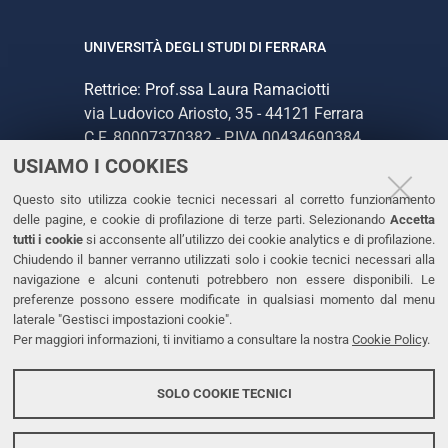
UNIVERSITÀ DEGLI STUDI DI FERRARA
Rettrice: Prof.ssa Laura Ramaciotti
via Ludovico Ariosto, 35 - 44121 Ferrara
C.F. 80007370382 - P.IVA 00434690384
USIAMO I COOKIES
CONTATTI
Questo sito utilizza cookie tecnici necessari al corretto funzionamento
delle pagine, e cookie di profilazione di terze parti. Selezionando
Accetta
Tel. +39 0532 293111
tutti i cookie
si acconsente all’utilizzo dei cookie analytics e di profilazione.
Chiudendo il banner verranno utilizzati solo i cookie tecnici necessari alla
Fax. +39 0532 293031
navigazione e alcuni contenuti potrebbero non essere disponibili. Le
PEC
preferenze possono essere modificate in qualsiasi momento dal menu
laterale "Gestisci impostazioni cookie".
Per maggiori informazioni, ti invitiamo a consultare la nostra
Cookie Policy
.
LINKS
Accessibilità
SOLO COOKIE TECNICI
Protezione dati personali