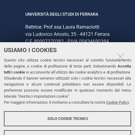
UNIVERSITÀ DEGLI STUDI DI FERRARA
Rettrice: Prof.ssa Laura Ramaciotti
via Ludovico Ariosto, 35 - 44121 Ferrara
C.F. 80007370382 - P.IVA 00434690384
USIAMO I COOKIES
CONTATTI
Questo sito utilizza cookie tecnici necessari al corretto funzionamento
delle pagine, e cookie di profilazione di terze parti. Selezionando
Accetta
Tel. +39 0532 293111
tutti i cookie
si acconsente all’utilizzo dei cookie analytics e di profilazione.
Chiudendo il banner verranno utilizzati solo i cookie tecnici necessari alla
Fax. +39 0532 293031
navigazione e alcuni contenuti potrebbero non essere disponibili. Le
PEC
preferenze possono essere modificate in qualsiasi momento dal menu
laterale "Gestisci impostazioni cookie".
Per maggiori informazioni, ti invitiamo a consultare la nostra
Cookie Policy
.
LINKS
Accessibilità
SOLO COOKIE TECNICI
Protezione dati personali