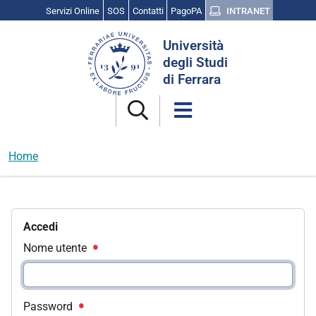
Servizi Online
SOS
Contatti
PagoPA
INTRANET
Cerca
Università
nel
degli Studi
sito
di Ferrara
Home
Accedi
Nome utente
Password